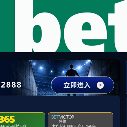
英国上市公司官网365(认证平台)Platinum China
研究
国际交流
学生工作
校友之家
人才培养
人才
当