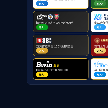
单丽岩
安实
孟祥海
王东升
胡晓伟
曹丽萍
王大为
张亚平
高庆飞
王晓宁