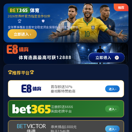
英国上市公司官网365(认证平台)Platinum China
首页
学院概况
师资队伍
科学研究
国际交流
学
教学准入