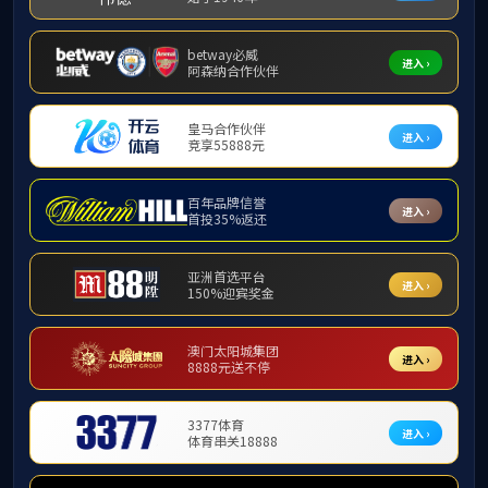
单丽岩
安实
孟祥海
王东升
胡晓伟
曹丽萍
王大为
张亚平
高庆飞
王晓宁