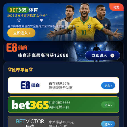
英国上市公司官网365(认证平台)Platinum China
首页
学院概况
师资队伍
科学研究
国际交流
学
教学成果展示
导师团队
谭忆秋
王健
董泽蛟