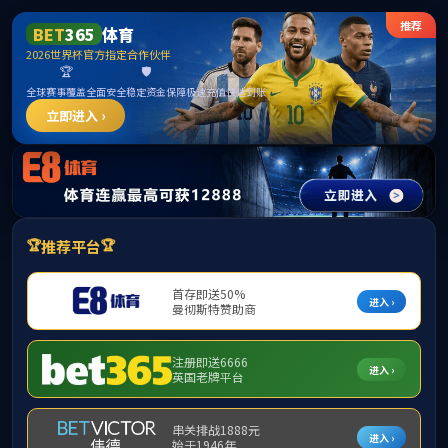
英国上市公司官网365(认证平台)Platinum China
首页
学院概况
师资队伍
科学研究
国际交流
学
教学成果展示
导师团队
谭忆秋
王健
董泽蛟