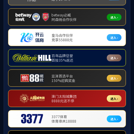
单丽岩
安实
孟祥海
王东升
胡晓伟
曹丽萍
王大为
张亚平
高庆飞
王晓宁