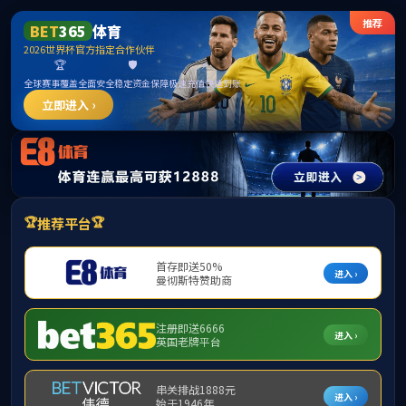
英国上市公司官网365(认证平台)Platinum China
首页
学院概况
师资队伍
科学研究
国际交流
学
质量管理