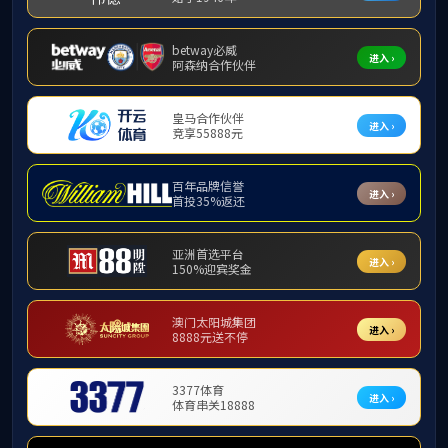
版权所有：英国上市公司官网365(认证平台)Plat
联系电话：0451-8628211