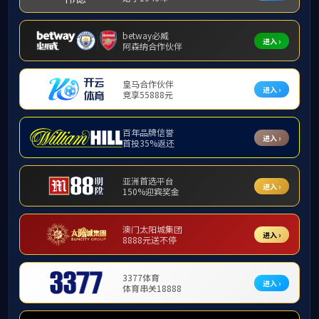
版权所有：英国上市公司官网365(认证平台)Plat
联系电话：0451-8628211