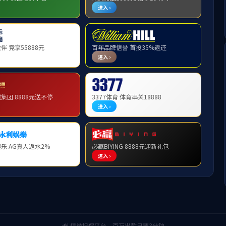
通安全特种材料与智能化控制技术行业重点实验室开放基金申报通...
[ 2021-10-08 浏览
于横向科研项目预借发票业务流程变更的通知
[ 2019-03-15 浏览：(1769) ]
于新版科研系统历史项目完善及横向经费认领功能开放的通知
[ 2019-03-15 浏览：(1231
于新版科研系统专利成果认领及完善功能开放的通知
[ 2019-03-15 浏览：(1247) ]
二届国际智能建设技术大会新闻稿
[ 2019-03-15 浏览：(1001) ]
于进一步规范委托专利代理机构服务的通知
[ 2019-02-25 浏览：(1832) ]
于非系统管理科研项目出账合同办理方式变更的通知
[ 2018-04-27 浏览：(991) ]
每页
14
记录
总共
22
记录
第一页
<<上一页
下一页
有：英国上市公司官网365(认证平台)Platinum China Copyright 2012-2026 黑ICP备0500
联系电话：0451-86282116 地址：黑龙江省哈尔滨市南岗区黄河路73号 邮编：150090