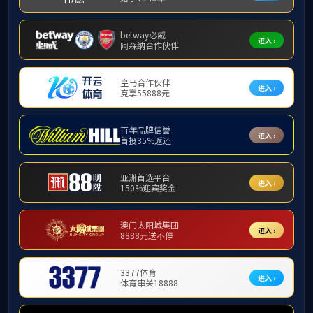
版权所有：英国上市公司官网365(认证平台)Plat
联系电话：0451-8628211