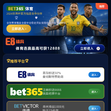
英国上市公司官网365(认证平台)Platinum China
首页
学院概况
师资队伍
科学研究
国际交流
学
教学建设
哈尔滨工业大学大学生创新创业
哈尔滨工业大学学生学科竞赛管
哈尔滨工业大学在线开放课程建
哈尔滨工业大学混合式教学实施
哈尔滨工业大学MOOC和SPOC
哈尔滨工业大学精品在线开放课
每页