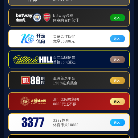
单丽岩
安实
孟祥海
王东升
胡晓伟
曹丽萍
王大为
张亚平
高庆飞
王晓宁