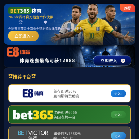
英国上市公司官网365(认证平台)Platinum China
首页
学院概况
师资队伍
科学研究
国际交流
学
教学成果展示
导师团队
谭忆秋
王健
董泽蛟