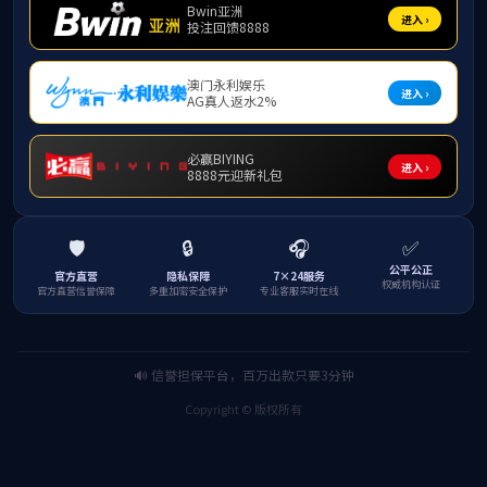
挥学术引领作用，以联合培
才培养模式，为
培育更多
具
与产业升级
做出
更大
贡献
。