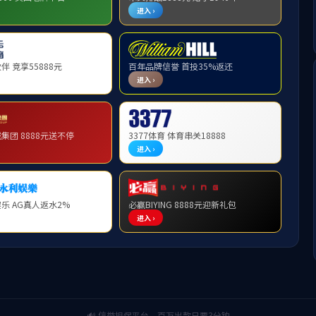
学生活动
06-22
市公司官网365 2027年接收...
【青年领航训练
06-10
举办英国上市公司官网3652026...
【向阳花】交
06-09
大交通学子在交科赛中喜获佳绩
【向阳花】交
06-05
26年优秀本科毕业论文（设计）名单
【向阳花】交
05-25
上市公司官网3652026年第一批...
交通青年在校
05-20
公布英国上市公司官网3652026年博士生招生考...
【交融天下】