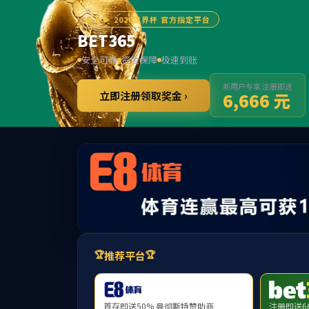
首页
学院概况
师资队伍
人才