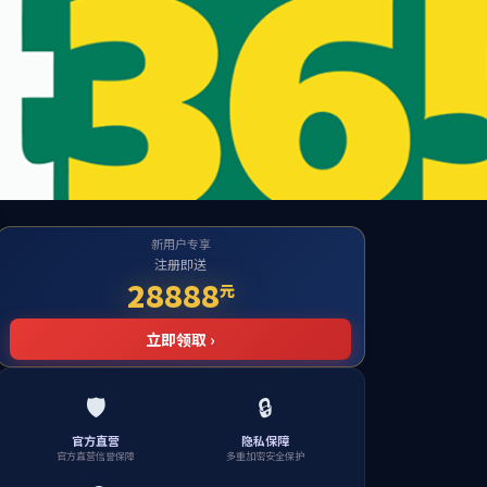
之家
ENGLISH
学院新闻
07-27
英国上市公司官网3652026年校友返...
07-02
​向先进典型学习！哈工大交通学...
06-14
“中国—卢旺达”交通基础设施智...
05-27
哈工大交通学院教师在省高校青年...
05-22
中俄交通领域对话：“城市在行动...
04-24
哈工大交通学院开展学习贯彻学校...
04-17
英国上市公司官网365召开党委（扩...