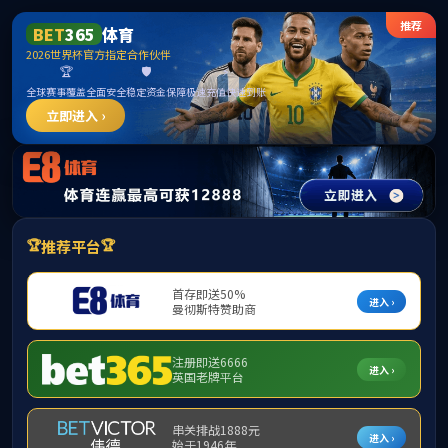
英国上市公司官网365(认证平台)Platinum China
提示：访问地址无效，cgjjyjzyjjdjxwt/http:找不到对应的栏目！
首页
关闭此页